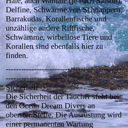
Haie, auch Walhaie (je nach Saison),
Delfine, Schwärme von Schnappern,
Barrakudas, Korallenfische und
unzählige andere Rifffische,
Schwämme, wirbellose Tiere und
Korallen sind ebenfalls hier zu
finden.
---------------------------------------------
----------------------
Sicherheit
Die Sicherheit der Taucher steht bei
den Ocean Dream Divers an
oberster Stelle. Die Ausrüstung wird
einer permanenten Wartung