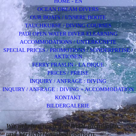
HOME - EN
OCEAN DREAM DIVERS
OUR BOATS / UNSERE BOOTE
TAUCHKURSE / DIVING COURSES
PADI OPEN WATER DIVER ELEARNING
ACCOMMODATIONS / UNTERKÜNFTE
SPECIAL PRICES / PROMOTIONS / SONDERPREISE /
AKTIONEN
FERRY PRASLIN - LA DIQUE
PRICES / PREISE
INQUIRY / ANFRAGE : DIVING
INQUIRY / ANFRAGE : DIVING + ACCOMMODATION
KONTAKT
BILDERGALERIE
Wir arbeiten nach den PADI Richtlinien
und Versicherungsbedingungen.