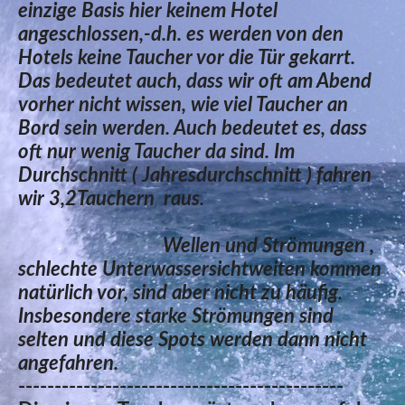
einzige Basis hier keinem Hotel
angeschlossen,-d.h. es werden von den
Hotels keine Taucher vor die Tür gekarrt.
Das bedeutet auch, dass wir oft am Abend
vorher nicht wissen, wie viel Taucher an
Bord sein werden. Auch bedeutet es, dass
oft nur wenig Taucher da sind. Im
Durchschnitt ( Jahresdurchschnitt ) fahren
wir 3,2Tauchern
raus.
Wellen und Strömungen ,
schlechte Unterwassersichtweiten kommen
natürlich vor, sind aber nicht zu häufig.
Insbesondere starke Strömungen sind
selten und diese Spots werden dann nicht
angefahren.
---------------------------------------------