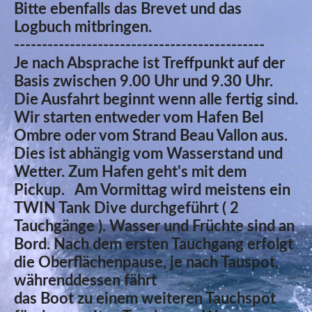
Bitte ebenfalls das Brevet und das
Logbuch mitbringen.
---------------------------------------------
Je nach Absprache ist Treffpunkt auf der
Basis zwischen 9.00 Uhr und 9.30 Uhr.
Die Ausfahrt beginnt wenn alle fertig sind.
Wir starten entweder vom Hafen Bel
Ombre oder vom Strand Beau Vallon aus.
Dies ist abhängig vom Wasserstand und
Wetter. Zum Hafen geht's mit dem
Pickup. Am Vormittag wird meistens ein
TWIN Tank Dive durchgeführt ( 2
Tauchgänge ). Wasser und Früchte sind an
Bord. Nach dem ersten Tauchgang erfolgt
die Oberflächenpause, je nach Tauspot,
währenddessen fährt
das Boot zu einem weiteren Tauchspot