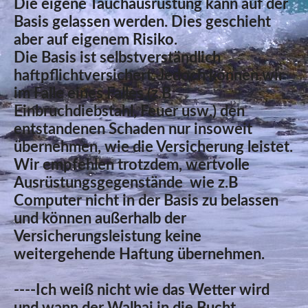
Die eigene Tauchausrüstung kann auf der
Basis gelassen werden. Dies geschieht
aber auf eigenem Risiko.
Die Basis ist selbstverständlich
haftpflichtversichert. Jedoch können wir
im Falle eines Falles (z.B
Einbruchdiebstahl, Feuer usw.) den
entstandenen Schaden nur insoweit
übernehmen, wie die Versicherung leistet.
Wir empfehlen trotzdem, wertvolle
Ausrüstungsgegenstände wie z.B
Computer nicht in der Basis zu belassen
und können außerhalb der
Versicherungsleistung keine
weitergehende Haftung übernehmen.
----Ich weiß nicht wie das Wetter wird