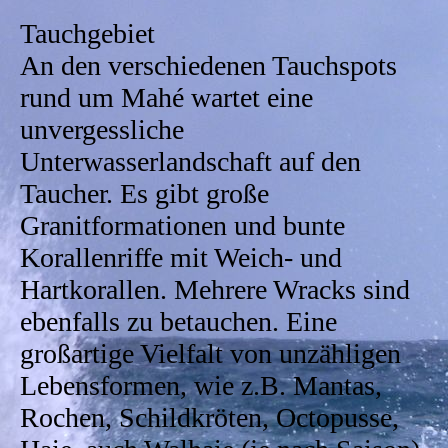
Tauchgebiet
An den verschiedenen Tauchspots
rund um Mahé wartet eine
unvergessliche
Unterwasserlandschaft auf den
Taucher. Es gibt große
Granitformationen und bunte
Korallenriffe mit Weich- und
Hartkorallen. Mehrere Wracks sind
ebenfalls zu betauchen. Eine
großartige Vielfalt von unzähligen
Lebensformen, wie z.B. Mantas,
Rochen, Schildkröten, Octopusse,