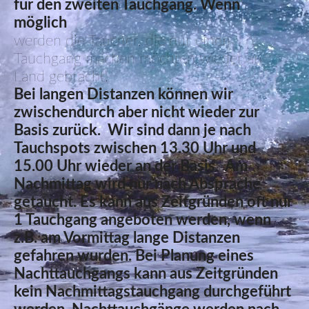
für den zweiten Tauchgang. Wenn
möglich
werden die Taucher, die nur einen
Tauchgang machen möchten wieder an
Land gebracht.
Bei langen
Distanzen können wir
zwischendurch aber nicht wieder zur
Basis zurück. Wir sind dann je nach
Tauchspots zwischen 13.30 Uhr und
15.00 Uhr wieder an der Basis. Am
Nachmittag wird nur nach Absprache
getaucht. Es kann aus Zeitgründen oft nur
1 Tauchgang angeboten werden, wenn
z.B. am Vormittag lange Distanzen
gefahren wurden. Bei Planung eines
Nachttauchgangs kann aus Zeitgründen
kein Nachmittagstauchgang durchgeführt