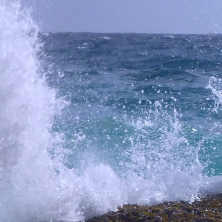
NWB_OceanDreamDivers-1151