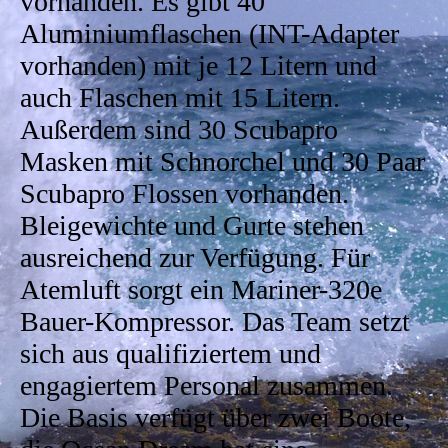
vorhanden. Es gibt 40
Aluminiumflaschen (INT-Adapter
vorhanden) mit je 12 Litern und
auch Flaschen mit 15 Litern.
Außerdem sind 30 Scubapro
Masken mit Schnorchel und 30 Paar
Scubapro Flossen vorhanden.
Bleigewichte und Gurte stehen
ausreichend zur Verfügung. Für
Atemluft sorgt ein Mariner-320e
Bauer-Kompressor. Das Team setzt
sich aus qualifiziertem und
engagiertem Personal zusammen.
Die Basis verfügt über zwei Boote,